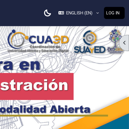
ENGLISH ‎(EN)‎
LOG IN
OP
❯